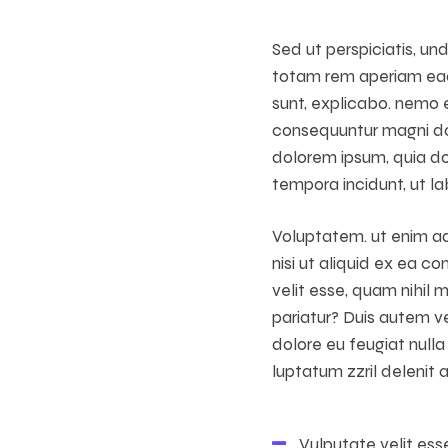
Sed ut perspiciatis, u
totam rem aperiam eaqu
sunt, explicabo. nemo e
consequuntur magni dol
dolorem ipsum, quia dol
tempora incidunt, ut 
Voluptatem. ut enim ad
nisi ut aliquid ex ea 
velit esse, quam nihil 
pariatur? Duis autem ve
dolore eu feugiat nulla
luptatum zzril delenit a
Vulputate velit ess