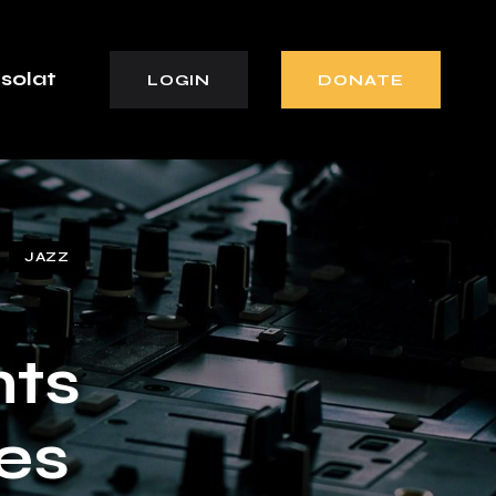
solat
LOGIN
DONATE
JAZZ
nts
es