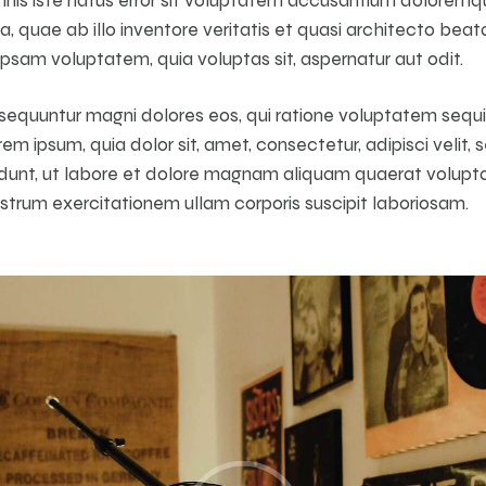
 quae ab illo inventore veritatis et quasi architecto beata
psam voluptatem, quia voluptas sit, aspernatur aut odit.
nsequuntur magni dolores eos, qui ratione voluptatem sequi
em ipsum, quia dolor sit, amet, consectetur, adipisci veli
idunt, ut labore et dolore magnam aliquam quaerat volupt
strum exercitationem ullam corporis suscipit laboriosam.