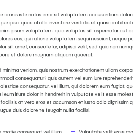
nde omnis iste natus error sit voluptatem accusantium dol
e ipsa, quae ab illo inventore veritatis et quasi architec
nim ipsam voluptatem, quia voluptas sit, aspernatur aut odi
ores eos, qui ratione voluptatem sequi nesciunt, neque po
or sit, amet, consectetur, adipisci velit, sed quia non nu
labore et dolore magnam aliquam quaerat.
 minima veniam, quis nostrum exercitationem ullam corpori
commodi consequatur? quis autem vel eum iure reprehenderit,
molestiae consequatur, vel illum, qui dolorem eum fugiat, qu
l eum iriure dolor in hendrerit in vulputate velit esse moles
 facilisis at vero eros et accumsan et iusto odio dignissim 
ugue duis dolore te feugait nulla facilisi.
e motie consequat vel illum
Vulputate velit esse mo