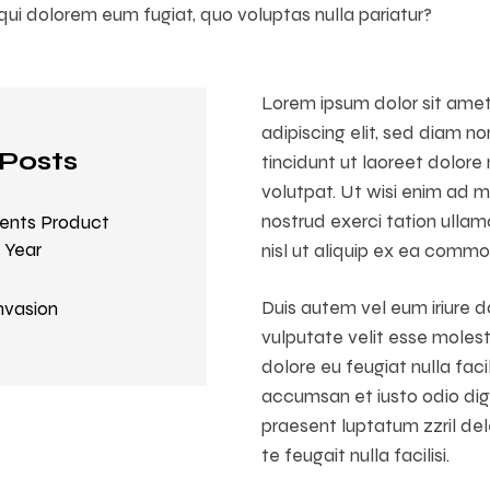
 qui dolorem eum fugiat, quo voluptas nulla pariatur?
Lorem ipsum dolor sit ame
adipiscing elit, sed diam
Posts
tincidunt ut laoreet dolor
volutpat. Ut wisi enim ad m
nostrud exerci tation ullamc
ments Product
 Year
nisl ut aliquip ex ea comm
Duis autem vel eum iriure do
nvasion
vulputate velit esse molest
dolore eu feugiat nulla facil
accumsan et iusto odio dig
praesent luptatum zzril del
te feugait nulla facilisi.