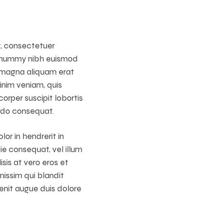
t, consectetuer
 nonummy nibh euismod
e magna aliquam erat
inim veniam, quis
orper suscipit lobortis
odo consequat.
lor in hendrerit in
ie consequat, vel illum
isis at vero eros et
nissim qui blandit
enit augue duis dolore