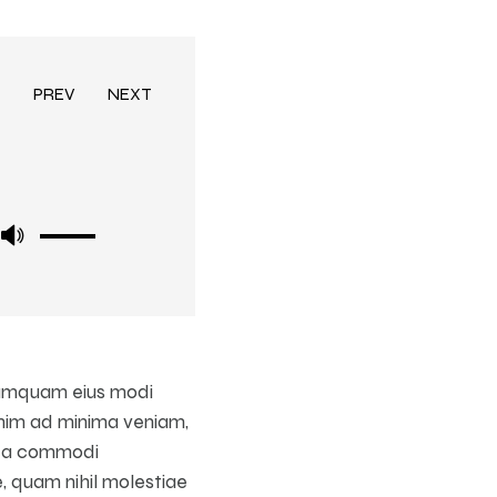
PREV
NEXT
A
A
hangerő
hangerő
növeléséhez,
növeléséhez,
illetőleg
illetőleg
csökkentéséhez
csökkentéséhez
a
a
n numquam eius modi
Fel/Le
Fel/Le
nim ad minima veniam,
billentyűket
billentyűket
x ea commodi
kell
kell
e, quam nihil molestiae
használni.
használni.