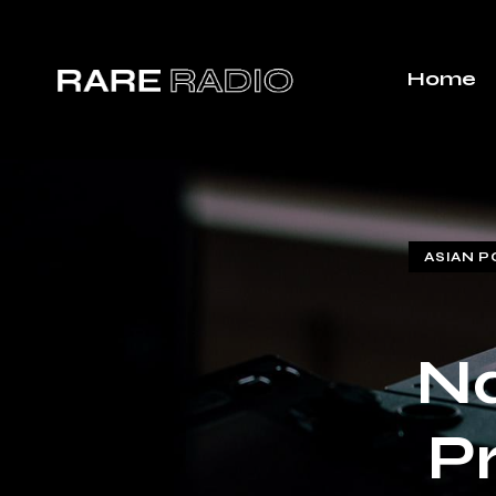
Home
ASIAN P
Na
P