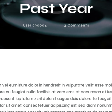
Past Year
User 990004
3
Comments
 vel eum iriure dolor in hendrerit in vulputate velit esse mo
ore eu feugiat nulla facilisis at vero eros et accumsan et iu
raesent luptatum zzril delenit augue duis dolore te feugait n
lor sit amet, consectetuer adipiscing elit, sed diam nonu
omnis iste natus error sit voluptatem accusantium dolorem