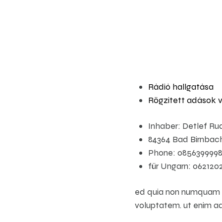
Választás 2024 és új
Rádió hallgatása
Rögzített adások 
Inhaber: Detlef Ru
84364 Bad Birnbac
Phone: 085639999
für Ungarn: 062120
ed quia non numquam e
voluptatem. ut enim ad