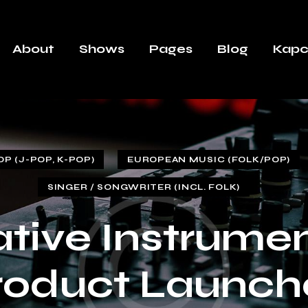
About
Shows
Pages
Blog
Kapc
OP (J-POP, K-POP)
EUROPEAN MUSIC (FOLK/POP)
SINGER / SONGWRITER (INCL. FOLK)
tive Instrume
roduct Launch