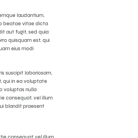
oremque laudantium,
to beatae vitae dicta
t aut fugit, sed quia
rro quisquam est, qui
mquam eius modi
s suscipit laboriosam,
 qui in ea voluptate
o voluptas nulla
tie consequat, vel illum
qui blandit praesent
tie consequat vel illum