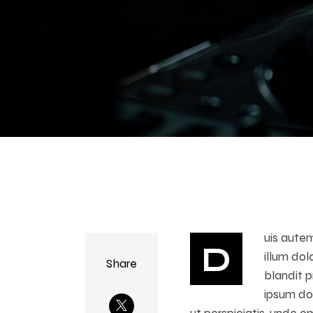
uis autem
D
illum dol
Share
blandit p
ipsum do
ut perspiciatis, unde 