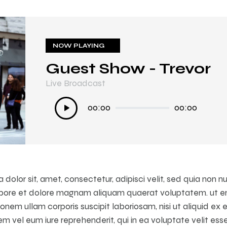
NOW PLAYING
NOW PLAYING
Guest Show - Trevor
In My Mind
Live Broadcast
Live Broadcast
Audió
Audió
00:00
00:00
00:00
00:00
lejátszó
lejátszó
 dolor sit, amet, consectetur, adipisci velit, sed quia no
labore et dolore magnam aliquam quaerat voluptatem. ut e
ionem ullam corporis suscipit laboriosam, nisi ut aliquid e
 vel eum iure reprehenderit, qui in ea voluptate velit ess