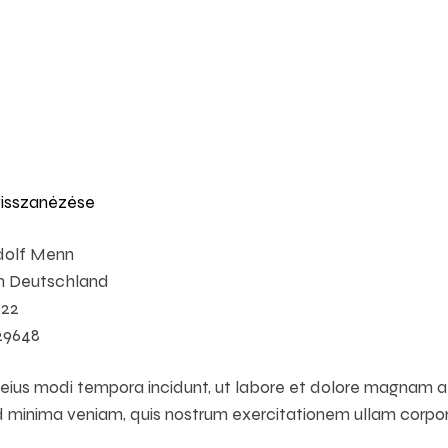
 Német Önkormányzat Kerepesen
visszanézése
dolf Menn
h Deutschland
822
29648
ius modi tempora incidunt, ut labore et dolore magnam 
 minima veniam, quis nostrum exercitationem ullam corpori