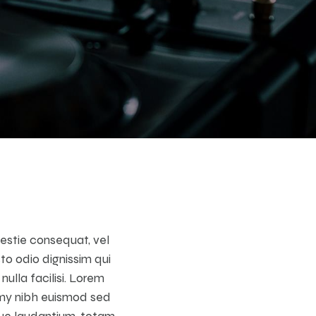
lestie consequat, vel
sto odio dignissim qui
ulla facilisi. Lorem
mmy nibh euismod sed
que laudantium, totam