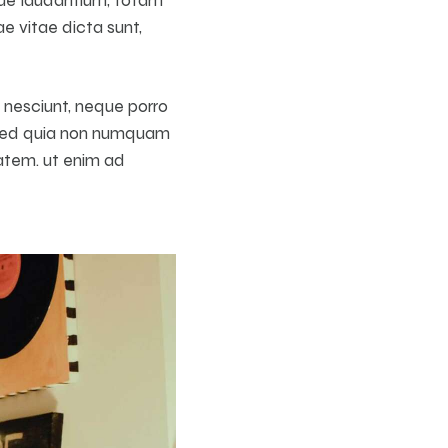
e vitae dicta sunt,
 nesciunt, neque porro
t, sed quia non numquam
atem. ut enim ad