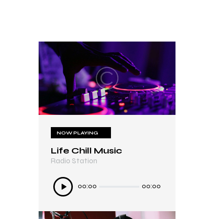
NOW PLAYING
Life Chill Music
Radio Station
Audió
00:00
00:00
lejátszó