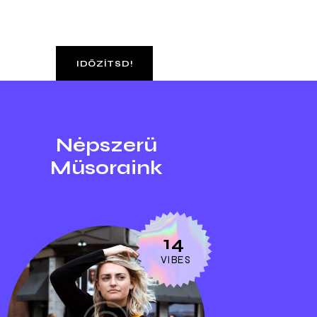
IDŐZÍTSD!
Népszerű
Műsoraink
14
VIBES