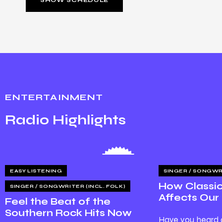
ENTERTAINMENT
Radio Highlights
22 — 02
EASY LISTENING
SINGER / SONGWRI
How Classic
SINGER / SONGWRITER (INCL. FOLK)
Affects Our 
Feel the Beat of the
Southern Rock Hits Now
Have you heard 