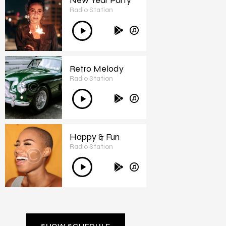
New Year Party
Radio Station
3
Audió
lejátszó
Retro Melody
Radio Station
4
Audió
lejátszó
Happy & Fun
Radio Station
5
Audió
lejátszó
SHOW SCHEDULE