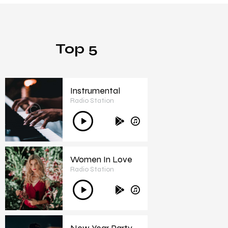
Top 5
Instrumental
Radio Station
1
Audió
lejátszó
Women In Love
Radio Station
2
Audió
lejátszó