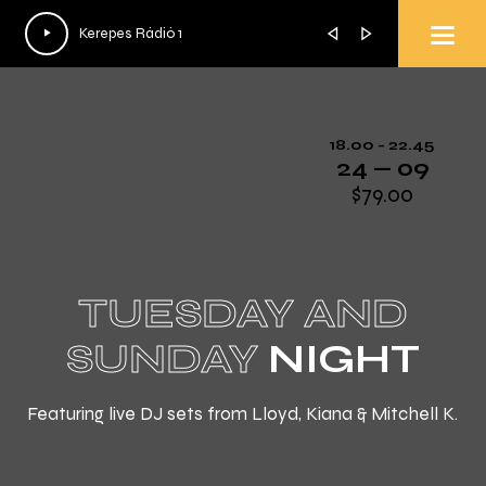
Audió
Audió
Kerepes Rádió 1
Lounge Radio
lejátszó
lejátszó
18.00 - 22.45
24 — 09
$79.00
TUESDAY AND
SUNDAY
NIGHT
Featuring live DJ sets from Lloyd, Kiana & Mitchell K.