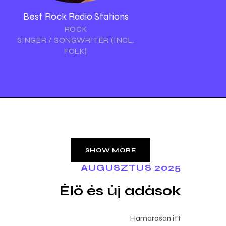
Best Rock Radio Stations
ROCK
SINGER / SONGWRITER (INCL.
FOLK)
SHOW MORE
AUGUSZTUS 2025
Élő és új adások
Hamarosan itt