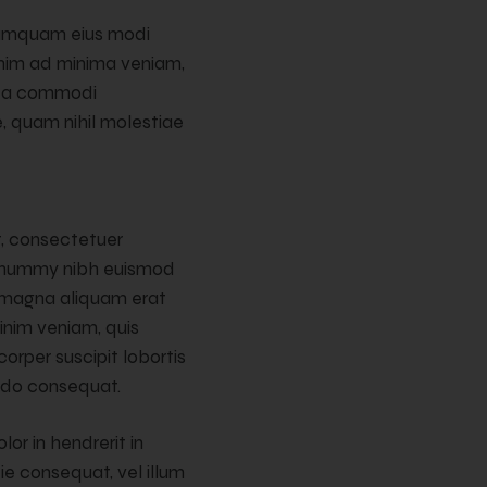
n numquam eius modi
nim ad minima veniam,
x ea commodi
e, quam nihil molestiae
t, consectetuer
 nonummy nibh euismod
e magna aliquam erat
inim veniam, quis
orper suscipit lobortis
odo consequat.
lor in hendrerit in
ie consequat, vel illum