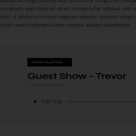
nsequuntur magni dolores eos, qui ratione voluptatem sequi
em ipsum, quia dolor sit, amet, consectetur, adipisci veli
idunt, ut labore et dolore magnam aliquam quaerat volupt
strum exercitationem ullam corporis suscipit laboriosam.
NOW PLAYING
NOW PLAYING
Guest Show - Trevor
In My Mind
Live Broadcast
Live Broadcast