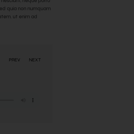
 nesciunt, neque porro
t, sed quia non numquam
atem. ut enim ad
PREV
NEXT