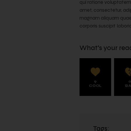
qui ratione voluptatem 
amet, consectetur, adi
magnam aliquam quaera
corporis suscipit labo
What's your rea
9
COOL
B
Tags: