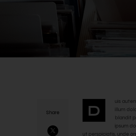
uis autem
D
illum dol
Share
blandit p
ipsum do
ut perspiciatis, unde 