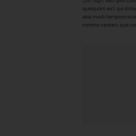
Qut fugit, sed quia co
quisquam est, qui dolor
eius modi tempora inc
minima veniam, quis no