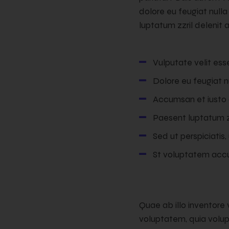
dolore eu feugiat nulla
luptatum zzril delenit a
Vulputate velit ess
Dolore eu feugiat nu
Accumsan et iusto o
Paesent luptatum zz
Sed ut perspiciatis,
St voluptatem acc
Quae ab illo inventore
voluptatem, quia volupt