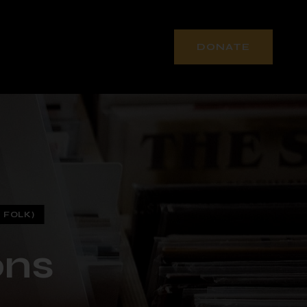
DONATE
 FOLK)
ons