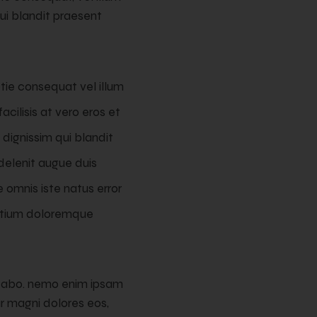
qui blandit praesent
tie consequat vel illum
acilisis at vero eros et
dignissim qui blandit
delenit augue duis
e omnis iste natus error
ntium doloremque
licabo. nemo enim ipsam
ur magni dolores eos,