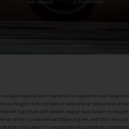
User 990003
0
Comments
 vel eum iriure dolor in hendrerit in vulputate velit esse mo
ore eu feugiat nulla facilisis at vero eros et accumsan et iu
raesent luptatum zzril delenit augue duis dolore te feugait n
lor sit amet, consectetuer adipiscing elit, sed diam nonu
omnis iste natus error sit voluptatem accusantium dolorem