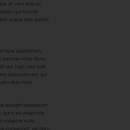
isis at vero eros et
nissim qui blandit
enit augue duis dolore
oremque laudantium,
to beatae vitae dicta
t aut fugit, sed quia
rro quisquam est, qui
mquam eius modi
s suscipit laboriosam,
 qui in ea voluptate
o voluptas nulla
tie consequat, vel illum