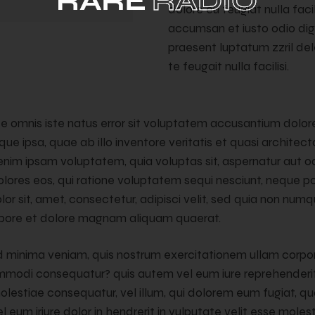
dolore eu feugiat nulla facil
accumsan et iusto odio dig
praesent luptatum zzril del
te feugait nulla facilisi.
nde omnis iste natus error sit voluptatem accusantium dol
e ipsa, quae ab illo inventore veritatis et quasi architec
nim ipsam voluptatem, quia voluptas sit, aspernatur aut odi
ores eos, qui ratione voluptatem sequi nesciunt, neque po
or sit, amet, consectetur, adipisci velit, sed quia non nu
labore et dolore magnam aliquam quaerat.
 minima veniam, quis nostrum exercitationem ullam corpori
commodi consequatur? quis autem vel eum iure reprehenderit,
molestiae consequatur, vel illum, qui dolorem eum fugiat, qu
l eum iriure dolor in hendrerit in vulputate velit esse moles