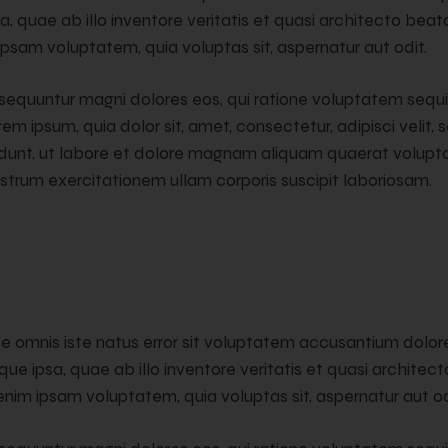
 quae ab illo inventore veritatis et quasi architecto beata
psam voluptatem, quia voluptas sit, aspernatur aut odit.
nsequuntur magni dolores eos, qui ratione voluptatem sequi
em ipsum, quia dolor sit, amet, consectetur, adipisci veli
idunt, ut labore et dolore magnam aliquam quaerat volupt
strum exercitationem ullam corporis suscipit laboriosam.
nde omnis iste natus error sit voluptatem accusantium dol
e ipsa, quae ab illo inventore veritatis et quasi architec
nim ipsam voluptatem, quia voluptas sit, aspernatur aut od