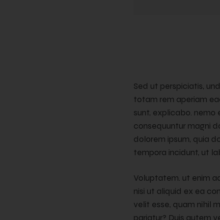
Sed ut perspiciatis, u
totam rem aperiam eaqu
sunt, explicabo. nemo e
consequuntur magni dol
dolorem ipsum, quia dol
tempora incidunt, ut 
Voluptatem. ut enim ad
nisi ut aliquid ex ea 
velit esse, quam nihil 
pariatur? Duis autem ve