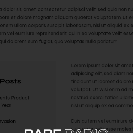
 dolor sit, amet, consectetur, adipisci velit, sed quia no
labore et dolore magnam aliquam quaerat voluptatem. ut e
ionem ullam corporis suscipit laboriosam, nisi ut aliquid e
 vel eum iure reprehenderit, qui in ea voluptate velit ess
 qui dolorem eum fugiat, quo voluptas nulla pariatur?
Lorem ipsum dolor sit ame
adipiscing elit, sed diam
Posts
tincidunt ut laoreet dolor
volutpat. Ut wisi enim ad m
nostrud exerci tation ullamc
ments Product
 Year
nisl ut aliquip ex ea comm
Duis autem vel eum iriure do
nvasion
vulputate velit esse molest