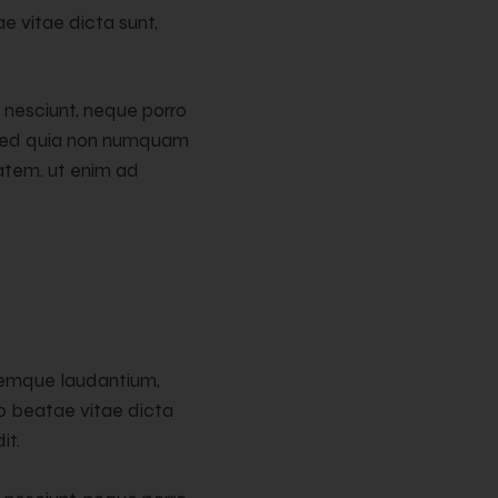
e vitae dicta sunt,
 nesciunt, neque porro
t, sed quia non numquam
atem. ut enim ad
oremque laudantium,
to beatae vitae dicta
it.