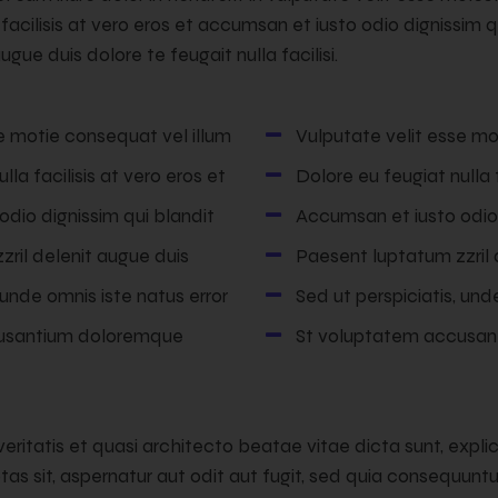
 facilisis at vero eros et accumsan et iusto odio dignissim 
ugue duis dolore te feugait nulla facilisi.
e motie consequat vel illum
Vulputate velit esse mo
lla facilisis at vero eros et
Dolore eu feugiat nulla f
dio dignissim qui blandit
Accumsan et iusto odio 
ril delenit augue duis
Paesent luptatum zzril 
 unde omnis iste natus error
Sed ut perspiciatis, und
usantium doloremque
St voluptatem accusa
 veritatis et quasi architecto beatae vitae dicta sunt, exp
as sit, aspernatur aut odit aut fugit, sed quia consequunt