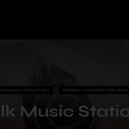
N MUSIC (FOLK/POP)
SINGER / SONGWRITER (INCL.
lk Music Stati