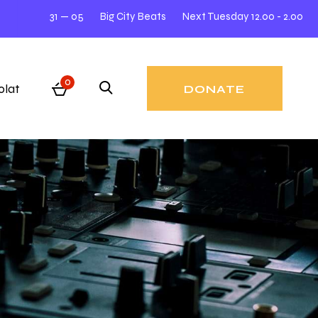
Big City Beats
Next Tuesday 12.00 - 2.00
31 — 05
Liv
0
olat
DONATE