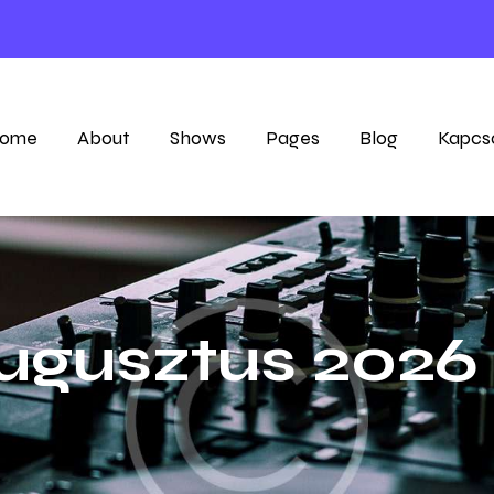
31 — 05
ome
About
Shows
Pages
Blog
Kapcs
ugusztus 2026