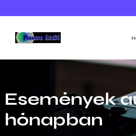
H
Események a
hónapban