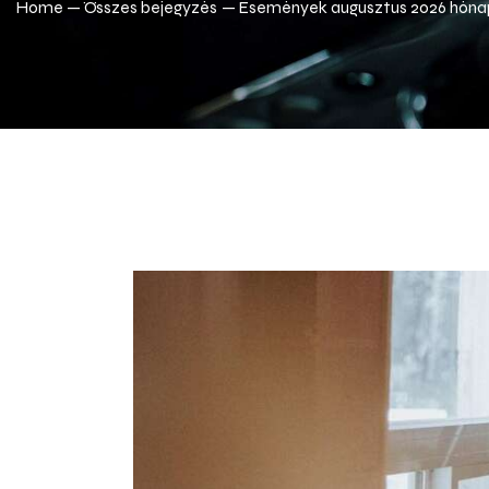
Home
Összes bejegyzés
Események augusztus 2026 hón