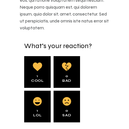
eos, qui ratione voluptatem sequi nesciunt.
Neque porro quisquam est, qui dolorem
ipsum, quia dolor sit, amet, consectetur. Sed
ut perspiciatis, unde omnis iste natus error sit
voluptatem.
What's your reaction?
1
0
COOL
BAD
1
0
LOL
SAD