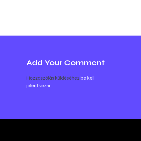
Add Your Comment
Hozzászólás küldéséhez
be kell
jelentkezni
.