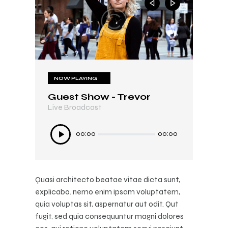
NOW PLAYING
NOW PLAYING
Guest Show - Trevor
In My Mind
Live Broadcast
Live Broadcast
Audió
Audió
00:00
00:00
00:00
00:00
lejátszó
lejátszó
Quasi architecto beatae vitae dicta sunt,
explicabo. nemo enim ipsam voluptatem,
quia voluptas sit, aspernatur aut odit. Qut
fugit, sed quia consequuntur magni dolores