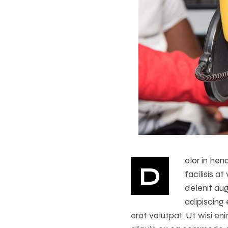
olor in hen
D
facilisis a
delenit aug
adipiscing
erat volutpat. Ut wisi en