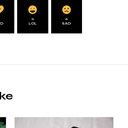
0
0
0
AD
LOL
SAD
ike