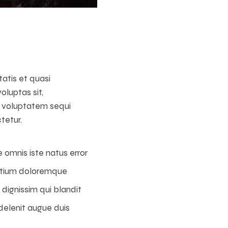
atis et quasi
luptas sit,
ne voluptatem sequi
tetur.
e omnis iste natus error
ntium doloremque
dignissim qui blandit
delenit augue duis