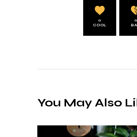
0
COOL
B
You May Also L