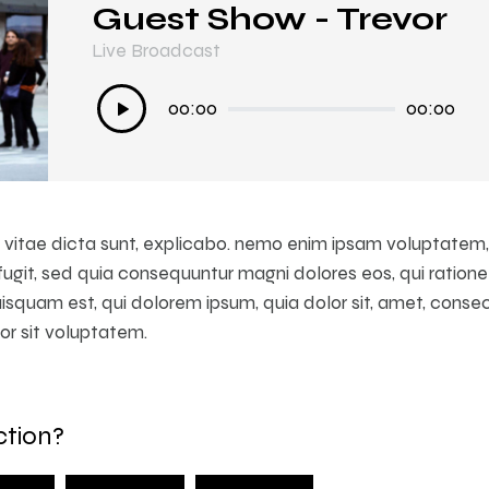
Guest Show - Trevor
In My Mind
Live Broadcast
Live Broadcast
Audió
Audió
00:00
00:00
00:00
00:00
lejátszó
lejátszó
vitae dicta sunt, explicabo. nemo enim ipsam voluptatem, q
 fugit, sed quia consequuntur magni dolores eos, qui ratio
squam est, qui dolorem ipsum, quia dolor sit, amet, consect
or sit voluptatem.
ction?