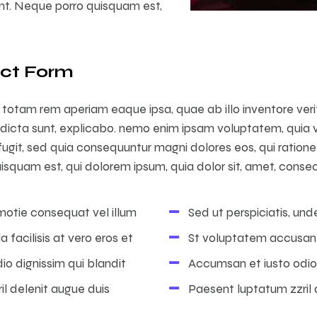
nt. Neque porro quisquam est,
act Form
otam rem aperiam eaque ipsa, quae ab illo inventore verit
dicta sunt, explicabo. nemo enim ipsam voluptatem, quia vo
 fugit, sed quia consequuntur magni dolores eos, qui ratio
isquam est, qui dolorem ipsum, quia dolor sit, amet, consec
motie consequat vel illum
Sed ut perspiciatis, und
a facilisis at vero eros et
St voluptatem accusa
o dignissim qui blandit
Accumsan et iusto odio 
il delenit augue duis
Paesent luptatum zzril 