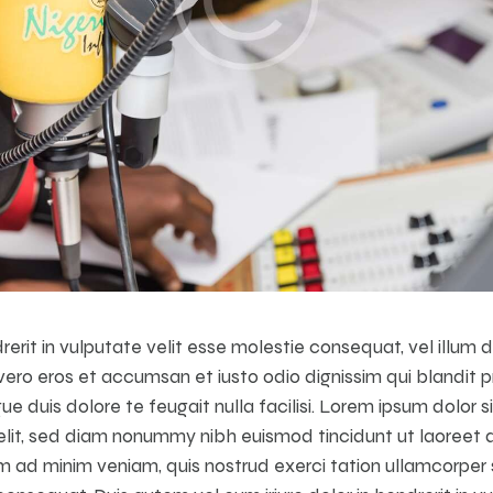
drerit in vulputate velit esse molestie consequat, vel illum 
t vero eros et accumsan et iusto odio dignissim qui blandit 
ue duis dolore te feugait nulla facilisi. Lorem ipsum dolor 
 elit, sed diam nonummy nibh euismod tincidunt ut laoreet
im ad minim veniam, quis nostrud exerci tation ullamcorper su