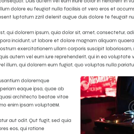
nsequat. Duis autem vel eum iriure dolor in hendrerit in vu
llum dolore eu feugiat nulla facilisis at vero eros et accum
sent luptatum zzril delenit augue duis dolore te feugait null
 qui dolorem ipsum, quia dolor sit, amet, consectetur, adip
ra incidunt, ut labore et dolore magnam aliquam quaera
strum exercitationem ullam corporis suscipit laboriosam, ni
s autem vel eum iure reprehenderit, qui in ea voluptate ve
l illum, qui dolorem eum fugiat, quo voluptas nulla pariatur
cusantium doloremque
periam eaque ipsa, quae ab
et quasi architecto beatae vitae
nemo enim ipsam voluptaем.
tur aut odit. Qut fugit, sed quia
es eos, qui ratione