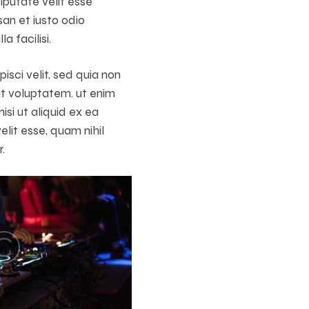
lputate velit esse
san et iusto odio
a facilisi.
isci velit, sed quia non
t voluptatem. ut enim
si ut aliquid ex ea
lit esse, quam nihil
.