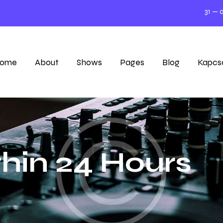
31 — 05
Big Ci
ome
About
Shows
Pages
Blog
Kapcs
hin 24 Hours