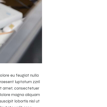
dolore eu feugiat nulla
praesent luptatum zzril
sit amet, consectetuer
 dolore magna aliquam
scipit lobortis nisl ut