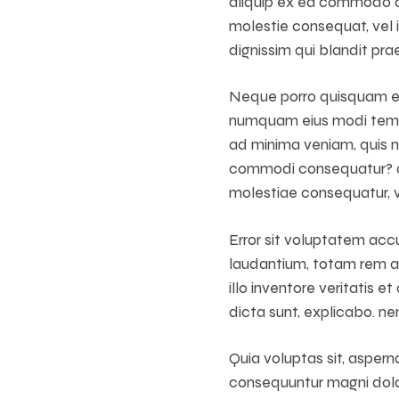
aliquip ex ea commodo co
molestie consequat, vel i
dignissim qui blandit prae
Neque porro quisquam est,
numquam eius modi tempo
ad minima veniam, quis no
commodi consequatur? qui
molestiae consequatur, ve
Error sit voluptatem ac
laudantium, totam rem a
illo inventore veritatis 
dicta sunt, explicabo. 
Quia voluptas sit, asperna
consequuntur magni dolor